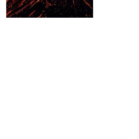
Informazione pratica
A seconda del caso e delle esigenze, le
sessioni possono essere svolte di persona
a Barcellona oppure online.
Nelle sessioni di persona, la mia
metodologia include, quando necessario,
l'uso del contatto fisico e dell'intimità
emotiva per trasformare la capacità di
sentire e connettersi con se stessi
attraverso la profonda connessione che
si crea. Ciò non esclude l'uso della
comunicazione verbale e di qualsiasi altra
tecnica che possa essere adattata alla
situazione di volta in volta.