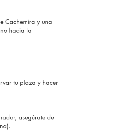
 de Cachemira y una
ino hacia la
ervar tu plaza y hacer
enador, asegúrate de
na).