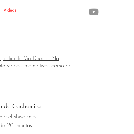
Videos
pollini_La Vía Directa_No
to videos informativos como de
co de Cachemira
re el shivaísmo
 de 20 minutos.