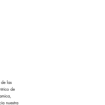
 de las
ntrico de
amica,
cia nuestra