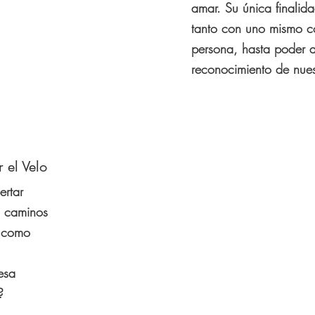
amar. Su única finalid
tanto con uno mismo c
persona, hasta poder a
reconocimiento de nues
 el Velo
ertar
s caminos
n como
esa
?