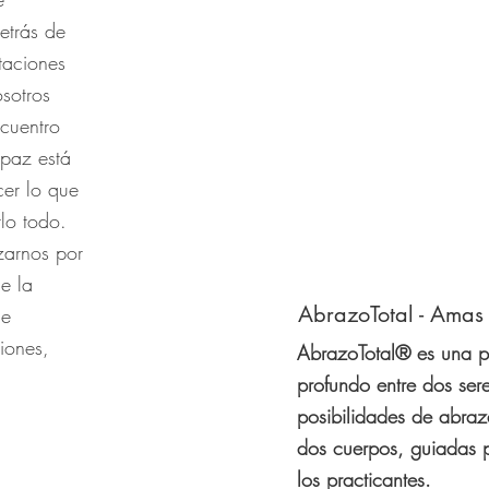
etrás de
etaciones
sotros
cuentro
 paz está
er lo que
lo todo.
zarnos por
de la
AbrazoTotal - Amas
le
iones,
AbrazoTotal® es una p
profundo entre dos seres
posibilidades de abraza
dos cuerpos, guiadas 
los practicantes.