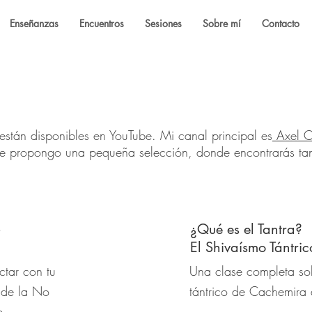
Enseñanzas
Encuentros
Sesiones
Sobre mí
Contacto
están disponibles en YouTube. Mi canal principal es
Axel Ci
te propongo una pequeña selección, donde encontrarás tan
¿Qué es el Tantra?
El Shivaísmo Tántri
tar con tu
Una clase completa sob
s de la No
tántrico de Cachemira
e